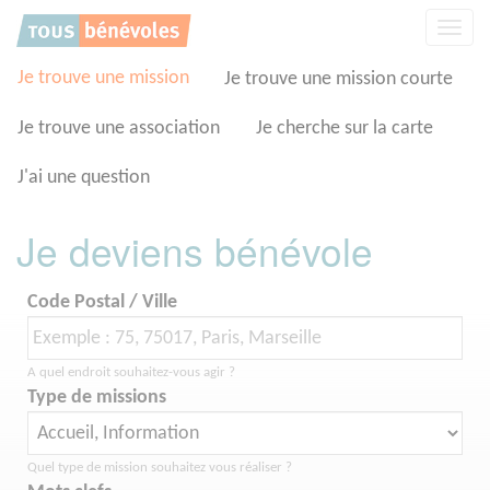
Panneau de gestion des cookies
Affic
la
navig
Je trouve une mission
Je trouve une mission courte
Je trouve une association
Je cherche sur la carte
J'ai une question
Je deviens bénévole
Code Postal / Ville
A quel endroit souhaitez-vous agir ?
Type de missions
Quel type de mission souhaitez vous réaliser ?