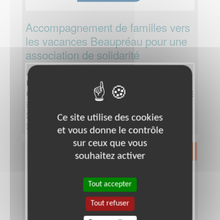
Accompagnement de familles vers
les vacances Beaupréau pour une
association de solidarité
Lieu :
BEAUPREAU (49600)
Type :
Accueil, Information
Association :
Secours catholique - Délégation MAINE
ET LOIRE
Date :
Tout le temps
Ce site utilise des cookies
Disponibilité demandée :
Moyenne d'une à deux
et vous donne le contrôle
fois par mois sur 6 mois, de janvier à juin.
sur ceux que vous
Exclusion & Pauvreté
souhaitez activer
Tout accepter
Tout refuser