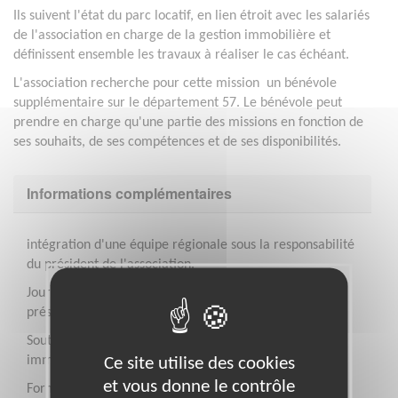
Ils suivent l'état du parc locatif, en lien étroit avec les salariés
de l'association en charge de la gestion immobilière et
définissent ensemble les travaux à réaliser le cas échéant.
L'association recherche pour cette mission un bénévole
supplémentaire sur le département 57. Le bénévole peut
prendre en charge qu'une partie des missions en fonction de
ses souhaits, de ses compétences et de ses disponibilités.
Informations complémentaires
intégration d'une équipe régionale sous la responsabilité
du président de l'association.
Journée d'intégration après la prise de fonctions pour
présenter les missions et l'organisation de l'association.
Soutien d'une équipe nationale spécialisée en matière
immobilière.
Ce site utilise des cookies
et vous donne le contrôle
Formations en présentiel ou à distance à partir d'un