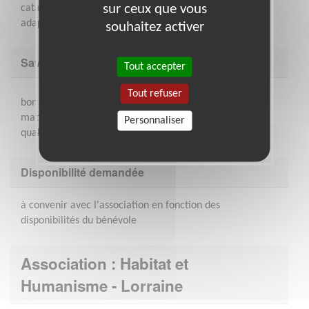
sur ceux que vous
catalogue de formations élaboré au niveau national et
adaptées aux différentes missions.
souhaitez activer
Savoir être & compétences
Tout accepter
Tout refuser
bon relationnel - travail en équipe - connaissances en
matière immobilière - sens de la communication -
Personnaliser
qualités organisationnelles
Disponibilité demandée
à convenir avec l'association en fonction des
disponibilités du bénévole
Association : Habitat et
Humanisme - Lorraine