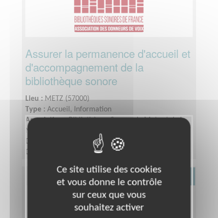
Assurer la permanence d'accueil et
d'accompagnement de la
bibliothèque sonore
Lieu :
METZ (57000)
Type :
Accueil, Information
Association :
Bibliothèque Sonore de Metz et de la
Moselle
Date :
Tout le temps
Disponibilité demandée :
Quelques heures par
semaine. Présence lors des permanences, le jeudi
Ce site utilise des cookies
après-midi, de 14 heures à 16 heures 30 et
Culture
et vous donne le contrôle
participation aux évènements.
sur ceux que vous
souhaitez activer