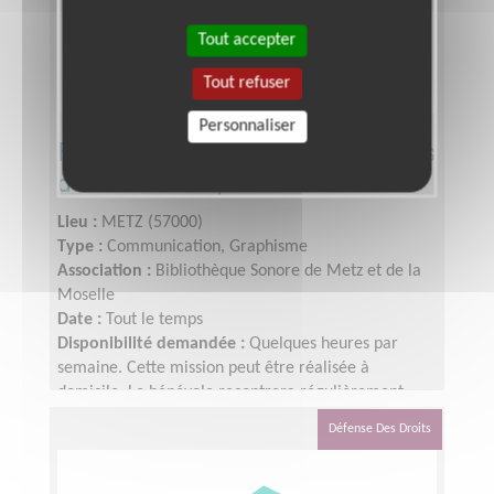
Tout accepter
Tout refuser
Personnaliser
Faire connaître les services gratuits
de la Bibliothèque Sonore
Lieu :
METZ (57000)
Type :
Communication, Graphisme
Association :
Bibliothèque Sonore de Metz et de la
Moselle
Date :
Tout le temps
Disponibilité demandée :
Quelques heures par
semaine. Cette mission peut être réalisée à
domicile. Le bénévole recontrera régulièrement
l'équipe.
Défense Des Droits