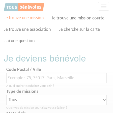
Panneau de gestion des cookies
Affic
la
navig
Je trouve une mission
Je trouve une mission courte
Je trouve une association
Je cherche sur la carte
J'ai une question
Je deviens bénévole
Code Postal / Ville
A quel endroit souhaitez-vous agir ?
Type de missions
Quel type de mission souhaitez vous réaliser ?