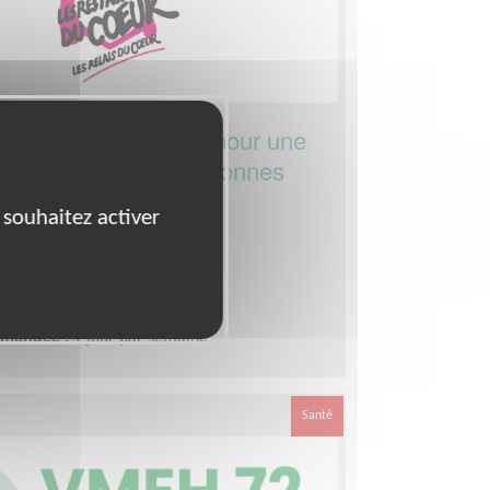
ant(e) de formation pour une
 qui soutient les personnes
 souhaitez activer
000)
ment, Formation
s Restaurants du Coeur
emps
demandée :
1 jour par semaine
Santé