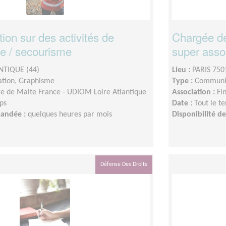
on sur des activités de
Chargée d
ile / secourisme
super asso
NTIQUE (44)
Lieu :
PARIS 750
tion, Graphisme
Type :
Communic
e de Malte France - UDIOM Loire Atlantique
Association :
Fi
ps
Date :
Tout le t
mandée :
quelques heures par mois
Disponibilité 
Défense Des Droits