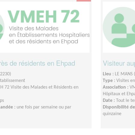
près de résidents en Ehpad
Visiteur a
2230)
Lieu :
LE MANS 
établissement
Type :
Visites e
 72 Visite des Malades et Résidents en
Association :
VM
Hôpitaux et Ehp
ps
Date :
Tout le t
mandée :
une fois par semaine ou par
Disponibilité 
quinzaine