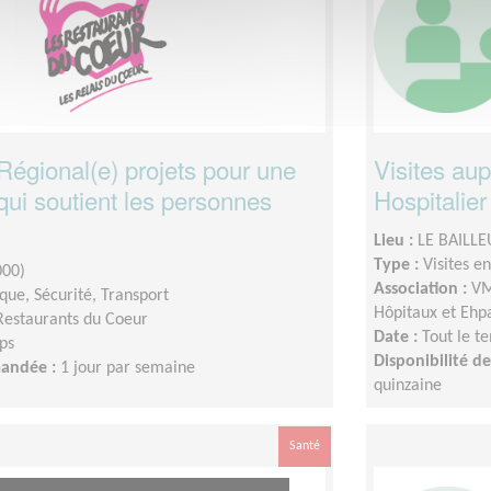
Régional(e) projets pour une
Visites au
qui soutient les personnes
Hospitalier
Lieu :
LE BAILLE
Type :
Visites e
00)
Association :
VM
ique, Sécurité, Transport
Hôpitaux et Ehp
Restaurants du Coeur
Date :
Tout le t
ps
Disponibilité 
mandée :
1 jour par semaine
quinzaine
Santé