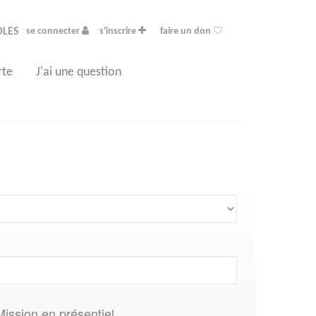
OLES
se connecter
s'inscrire
faire un don
rte
J'ai une question
Mission en présentiel