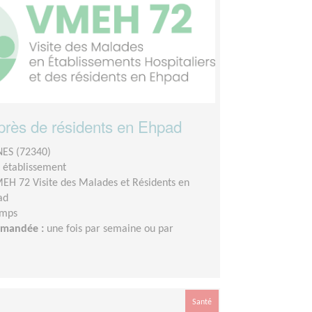
uprès de résidents en Ehpad
ES (72340)
n établissement
EH 72 Visite des Malades et Résidents en
ad
emps
demandée :
une fois par semaine ou par
Santé