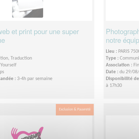
eb et print pour une super
Photograph
ne
notre équip
Lieu :
PARIS 750
ion, Traduction
Type :
Communic
 Yourself
Association :
Fi
ps
Date :
du 29/08
mandée :
3-4h par semaine
Disponibilité 
à 17h30
Exclusion & Pauvreté