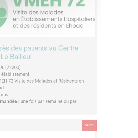
près des patients au Centre
 Le Bailleul
UL (72200)
n établissement
EH 72 Visite des Malades et Résidents en
ad
emps
demandée :
une fois par semaine ou par
Santé