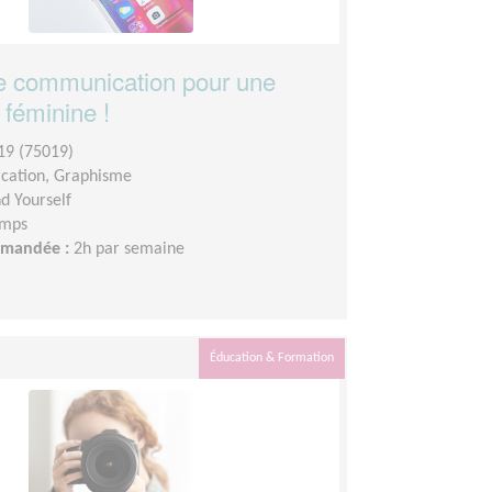
e communication pour une
 féminine !
19 (75019)
ation, Graphisme
nd Yourself
emps
demandée :
2h par semaine
Éducation & Formation