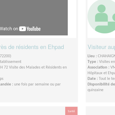
près de résidents en Ehpad
Visiteur a
(72200)
Lieu :
CHAHAIGN
établissement
Type :
Visites e
 72 Visite des Malades et Résidents en
Association :
VM
Hôpitaux et Ehp
ps
Date :
Tout le t
mandée :
une fois par semaine ou par
Disponibilité 
quinzaine
Santé