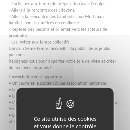
- Participer aux temps de préparation avec l’équipe.
- Allers à la rencontre des citoyens.
- Aller à la rencontre des habitants chez Morbihan
habitat, pour les mètres en confiance.
- Repérer des besoins et orienter vers les acteurs de
proximité.
- Les inviter aux temps collectifs.
Dans un 2ème temps, accueillir du public, deux jeudis
par mois.
Rejoignez-nous pour apporter votre joie de vivre et créer
du lien avec les aînés !
L'association vous apportera :
• Un cadre et le soutien d’une association nationale.
• Le soutien et un accompagnement par un salarié.
• La participation à nous réunion d’équipe.
• L’appropriation de méthode et des outils pour aller vers
les habitants.
• Le soutien des partenaires relais, notamment le CCAS
Ce site utilise des cookies
et bailleur social.
et vous donne le contrôle