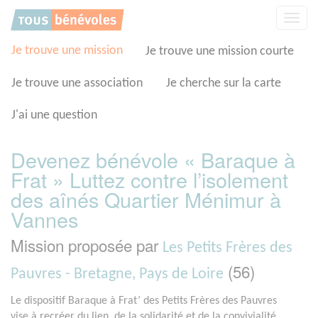
Panneau de gestion des cookies
Affic
la
navig
Je trouve une mission
Je trouve une mission courte
Je trouve une association
Je cherche sur la carte
J'ai une question
Devenez bénévole « Baraque à
Frat » Luttez contre l’isolement
des aînés Quartier Ménimur à
Vannes
Mission proposée par
Les Petits Frères des
(56)
Pauvres - Bretagne, Pays de Loire
Le dispositif Baraque à Frat’ des Petits Frères des Pauvres
vise à recréer du lien, de la solidarité et de la convivialité