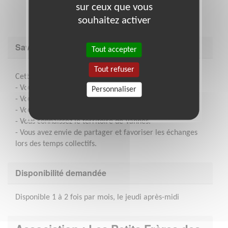
sur ceux que vous
souhaitez activer
Savoir être & compétences
Tout accepter
Tout refuser
Cette mission vous correspond car :
- Vous avez un contact facile avec les personnes âgées.
Personnaliser
- Vous êtes à l’écoute des personnes âgées.
- Vous êtes pédagogue et attentif aux personnes.
- Vous connaissez le territoire de Vannes.
- Vous avez envie de partager et favoriser les échanges
lors des temps collectifs.
Disponibilité demandée
Disponible 1 à 2 fois par mois, le jeudi après-midi