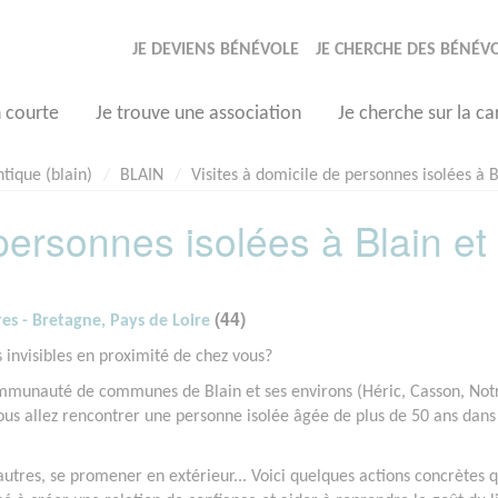
JE DEVIENS BÉNÉVOLE
JE CHERCHE DES BÉNÉV
n courte
Je trouve une association
Je cherche sur la ca
ntique (blain)
BLAIN
Visites à domicile de personnes isolées à B
personnes isolées à Blain et
(44)
res - Bretagne, Pays de Loire
s invisibles en proximité de chez vous?
ommunauté de communes de Blain et ses environs (Héric, Casson, Not
s allez rencontrer une personne isolée âgée de plus de 50 ans dans
s autres, se promener en extérieur... Voici quelques actions concrètes 