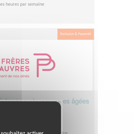
es heures par semaine
Exclusion & Pauvreté
phonique de personnes âgées
 35
 souhaitez activer
es Pauvres - Bretagne, Pays de Loire