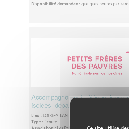
Disponibilité demandée :
quelques heures par sem
Accompagnement Téléphonique de
isolées- département 44
Lieu :
LOIRE-ATLANTIQUE (44)
Type :
Ecoute
Ce site utilise d
Association :
Les Petits Frères des Pauvres - Bretag