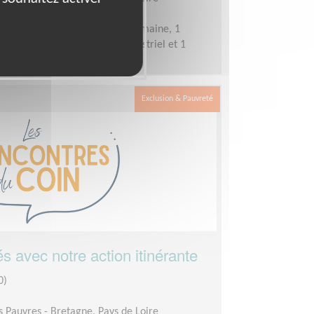
l'année, 1 appel une fois par semaine, 1
),1 temps de supervision trimestriel et 1
1 fois par an.
Exclusion & Pauvreté
lés avec notre action itinérante
0)
es Pauvres - Bretagne, Pays de Loire