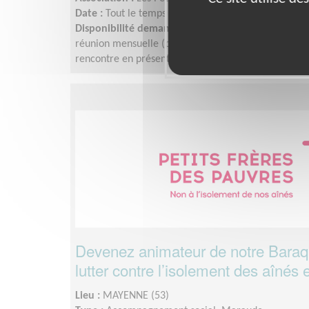
Date :
Tout le temps
Disponibilité demandée :
Toute l'année, 1 appel un
réunion mensuelle (pause estivale),1 temps de superv
rencontre en présentiel à Nantes 1 fois par an.
Devenez animateur de notre Baraqu
lutter contre l’isolement des aînés e
Lieu :
MAYENNE (53)