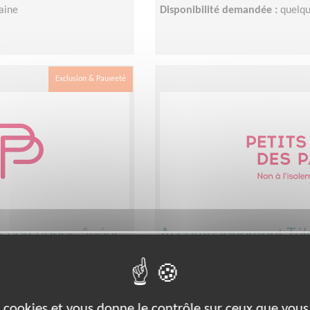
aine
Disponibilité demandée :
quelqu
Exclusion & Pauvreté
 personnes âgées
Accompagnement Télé
isolées - département
Lieu :
ILLE-ET-VILAINE (35)
Type :
Ecoute
es cookies et vous donne le contrôle sur ceux que vous
ne, Pays de Loire
Association :
Les Petits Frères d