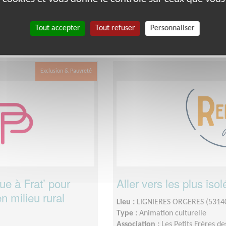
Date :
Tout le temps
e fois par semaine, 1
Disponibilité demandée :
Toute 
Tout accepter
Tout refuser
Personnaliser
ision trimestriel et 1
réunion mensuelle (pause estivale
rencontre en présentiel à Nantes 
Exclusion & Pauvreté
e à Frat’ pour
Aller vers les plus iso
n milieu rural
Lieu :
LIGNIERES ORGERES (5314
Type :
Animation culturelle
Association :
Les Petits Frères d