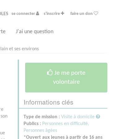
OLES
se connecter
s'inscrire
faire un don
rte
J'ai une question
lain et ses environs
Je me porte
volontaire
Informations clés
re
 son
Type de mission :
Visite à domicile
Publics :
Personnes en difficulté,
Personnes âgées
que
*Ouvert aux jeunes à partir de 16 ans