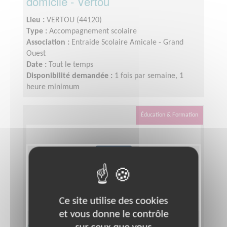
domicile - Vertou
Lieu :
VERTOU (44120)
Type :
Accompagnement scolaire
Association :
Entraide Scolaire Amicale - Grand
Ouest
Date :
Tout le temps
Disponibilité demandée :
1 fois par semaine, 1
heure minimum
Éducation & Formation
Ce site utilise des cookies
et vous donne le contrôle