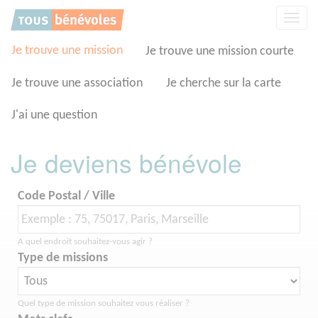
Panneau de gestion des cookies
Affic
la
navig
Je trouve une mission
Je trouve une mission courte
Je trouve une association
Je cherche sur la carte
J'ai une question
Je deviens bénévole
Code Postal / Ville
A quel endroit souhaitez-vous agir ?
Type de missions
Quel type de mission souhaitez vous réaliser ?