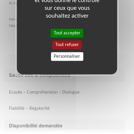
et vous donne le contrôle
Ils signent une charte définissant leur engagement.
sur ceux que vous
souhaitez activer
Dans le cadre du soutien scolaire, ils peuvent être en relation avec
l’établissement fréquenté par l’enfant.
Tout accepter
Tout refuser
Personnaliser
Savoir être & compétences
Ecoute – Compréhension – Dialogue
Fiabilité – Régularité
Disponibilité demandée