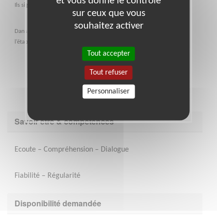
et vous donne le contrôle
Ils signent une charte définissant leur engagement.
sur ceux que vous
souhaitez activer
Dans le cadre du soutien scolaire, ils peuvent être en relation avec
l’établissement fréquenté par l’enfant.
Tout accepter
Tout refuser
Personnaliser
Savoir être & compétences
Ecoute – Compréhension – Dialogue
Fiabilité – Régularité
Disponibilité demandée