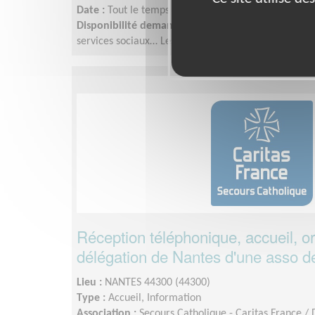
Date :
Tout le temps
Disponibilité demandée :
Les visites se font à la 
services sociaux… Les réunions d’équipe ont lieu le 
Réception téléphonique, accueil, or
délégation de Nantes d'une asso de
Lieu :
NANTES 44300 (44300)
Type :
Accueil, Information
Association :
Secours Catholique - Caritas France /