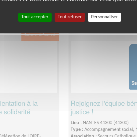
Date :
Tout le temps
demande des personnes et des
Disponibilité demandée :
Minimu
Tout accepter
Tout refuser
Personnaliser
matin.
commissions en équipes.
Exclusion & Pauvreté
ientation à la
Rejoignez l'équipe bén
 solidarité
justice !
Lieu :
NANTES 44300 (44300)
Type :
Accompagnement social,
 Délégation de LOIRE-
Association :
Secours Catholique 