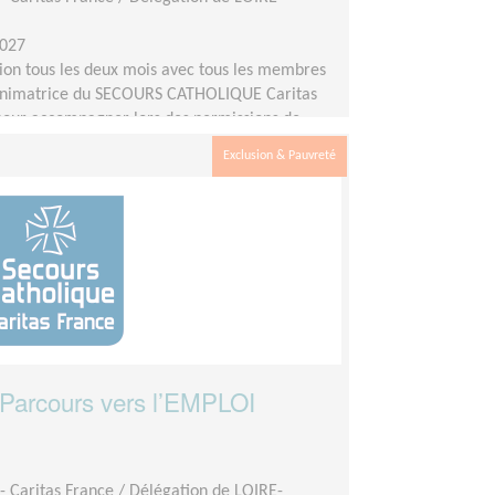
2027
ion tous les deux mois avec tous les membres
’animatrice du SECOURS CATHOLIQUE Caritas
our accompagner lors des permissions de
 des actions : colis de fin d’année, évènements
Exclusion & Pauvreté
.
arcours vers l’EMPLOI
- Caritas France / Délégation de LOIRE-