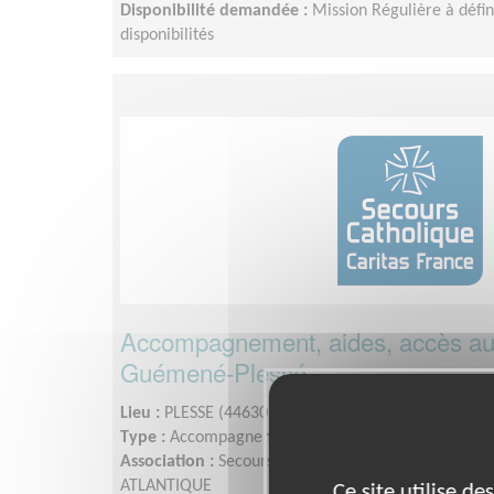
Disponibilité demandée :
Mission Régulière à défin
disponibilités
Accompagnement, aides, accès aux
Guémené-Plessé
Lieu :
PLESSE (44630)
Type :
Accompagnement social, Maraude
Association :
Secours Catholique - Caritas France /
ATLANTIQUE
Ce site utilise d