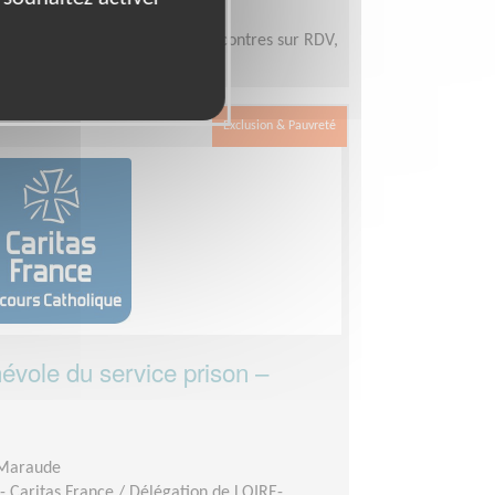
m une ou 2 fois par mois, rencontres sur RDV,
Exclusion & Pauvreté
évole du service prison –
 Maraude
- Caritas France / Délégation de LOIRE-