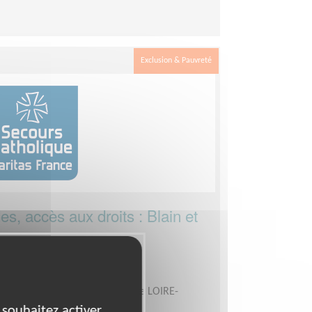
Exclusion & Pauvreté
, accès aux droits : Blain et
 Maraude
- Caritas France / Délégation de LOIRE-
 souhaitez activer