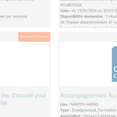
ATLANTIQUE
Date :
du 13/01/2026 au 10/01/
ée par semaine.
Disponibilité demandée :
1 réun
de l’équipe départementale et l
France.Déplacements ponctuels p
sortir.Mobilisation ponctuelle sur
Exclusion & Pauvreté
ponctuels au Centre Pénitentiaire
lieu d'accueil pour
Accompagnement Au P
ité
Lieu :
NANTES (44000)
Type :
Enseignement, Formation
Association :
Secours Catholique 