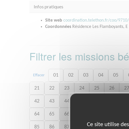
Infos pratiques
Site web
coordination.telethon.fr/coo/9710
Coordonnées
Résidence Les Flamboyants, E
Filtrer les missions 
01
02
03
04
05
Effacer
21
22
23
24
25
26
2
42
43
44
45
46
47
4
64
65
66
67
68
69
7
Ce site utilise d
85
86
87
89
90
91
9