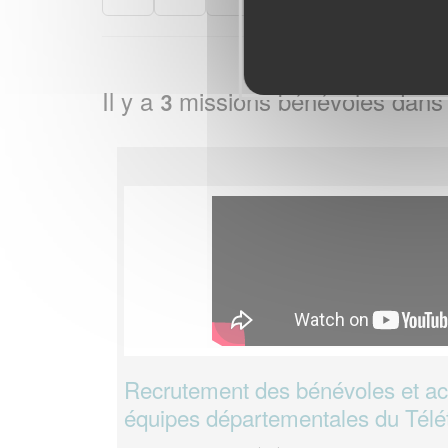
Il y a
missions bénévoles dans
3
Recrutement des bénévoles et 
équipes départementales du Télé