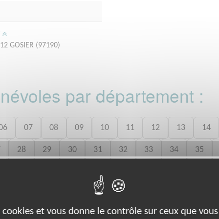
/
 12 GOSIER (97190)
bénévoles par département :
06
07
08
09
10
11
12
13
14
7
28
29
30
31
32
33
34
35
8
49
50
52
53
54
55
56
57
0
71
72
73
74
75
76
77
78
es cookies et vous donne le contrôle sur ceux que vous
2
93
94
95
980