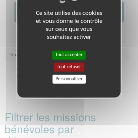
JE FAIS UN DON À
Ce site utilise des cookies
AFM -...
et vous donne le contrôle
sur ceux que vous
souhaitez activer
Infos pratiques
Tout accepter
Tout refuser
Site web
coordination.telethon.fr/coo/9710/
Coordonnées
Résidence Les Flamboyants, E 12
Personnaliser
GOSIER (97190)
Filtrer les missions
bénévoles par