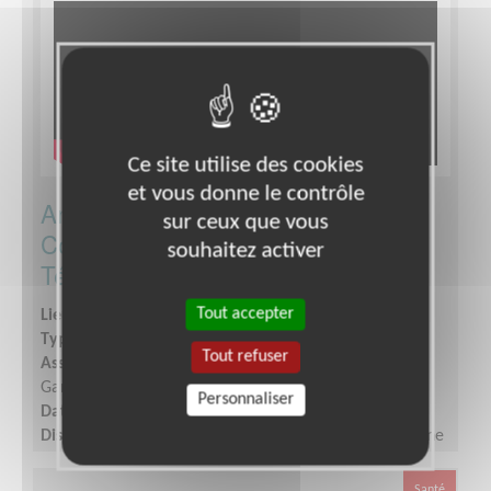
Ce site utilise des cookies
et vous donne le contrôle
Animateur de secteur : Mobiliser -
sur ceux que vous
Communiquer - Développer le
souhaitez activer
Téléthon
Tout accepter
Lieu :
LOT-ET-GARONNE (47)
Type :
Développement, Fonds, Partenariats
Tout refuser
Association :
AFM - Coordination Téléthon - Lot-et-
Garonne
Personnaliser
Date :
Tout le temps
Disponibilité demandée :
Quelques heures par semaine
Santé