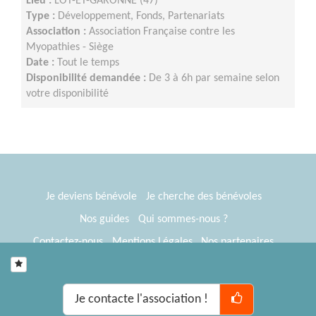
Lieu :
LOT-ET-GARONNE (47)
Type :
Développement, Fonds, Partenariats
Association :
Association Française contre les
Myopathies - Siège
Date :
Tout le temps
Disponibilité demandée :
De 3 à 6h par semaine selon
votre disponibilité
Je deviens bénévole
Je cherche des bénévoles
Nos guides
Qui sommes-nous ?
Contactez-nous
Mentions Légales
Nos partenaires
Espace presse
® Tous Bénévoles 2012-2026
Webkast
Je contacte l'association !