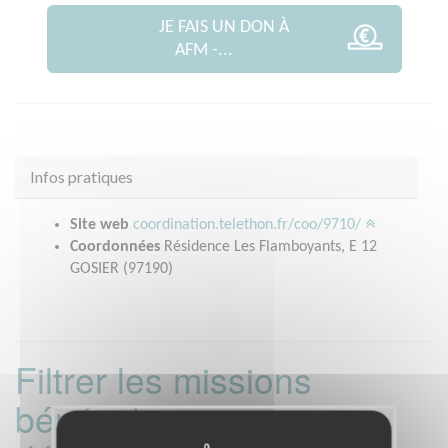
JE FAIS UN DON À
AFM -...
Infos pratiques
Site web
coordination.telethon.fr/coo/9710/
Coordonnées
Résidence Les Flamboyants, E 12
GOSIER (97190)
Filtrer les missions
bénévoles par