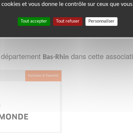
bénévoles par département :
es cookies et vous donne le contrôle sur ceux que vous
Tout accepter
Tout refuser
Personnaliser
68
69
75
93
e département
dans cette associat
Bas-Rhin
Exclusion & Pauvreté