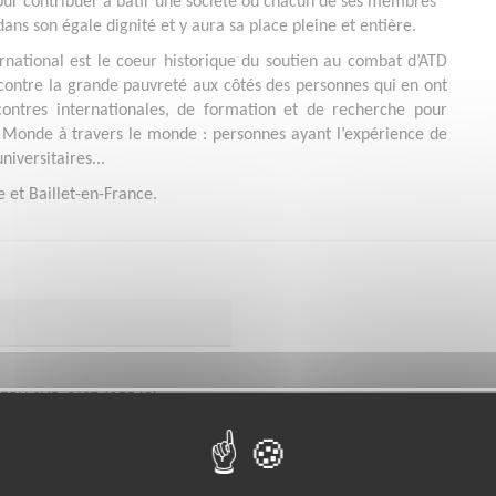
our contribuer à bâtir une société où chacun de ses membres
ans son égale dignité et y aura sa place pleine et entière.
rnational est le coeur historique du soutien au combat d’ATD
ontre la grande pauvreté aux côtés des personnes qui en ont
ncontres internationales, de formation et de recherche pour
onde à travers le monde : personnes ayant l’expérience de
niversitaires...
ye et Baillet-en-France.
MERY SUR OISE (95540)