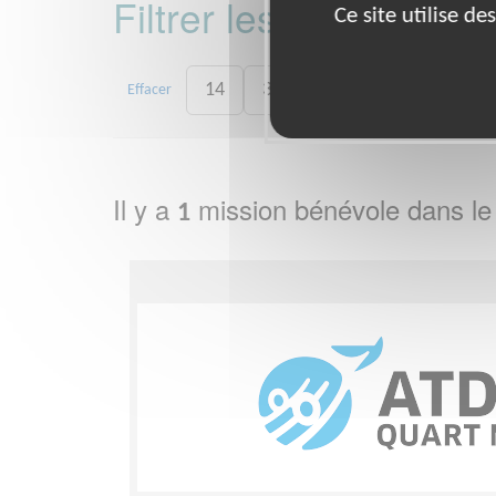
Filtrer les missions 
Ce site utilise d
14
30
59
62
67
Effacer
Il y a
mission bénévole dans l
1