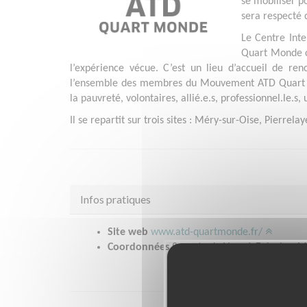
se mobiliser p
sera respecté d
Le Centre Inte
Quart Monde c
l’expérience vécue. C’est un lieu d’accueil de re
l’ensemble des membres du Mouvement ATD Quart M
la pauvreté, volontaires, allié.e.s, professionnel.le.s, u
Il se repartit sur trois sites : Méry-sur-Oise, Pierrela
Infos pratiques
Site web
www.atd-quartmonde.fr/
Coordonnées
8, route de Vaux à Epluches 