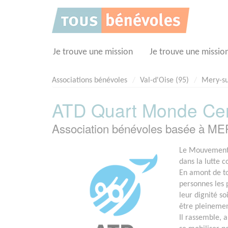
Panneau de gestion des cookies
Je trouve une mission
Je trouve une missio
Associations bénévoles
Val-d'Oise (95)
Mery-su
ATD Quart Monde Cent
Association bénévoles basée à M
Le Mouvement 
dans la lutte c
En amont de to
personnes les p
leur dignité so
être pleinemen
Il rassemble, a