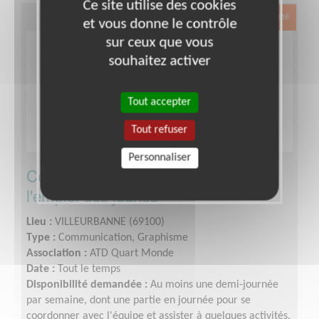
Ce site utilise des cookies
Exclusion & Pauvreté
et vous donne le contrôle
sur ceux que vous
souhaitez activer
Tout accepter
Tout refuser
Personnaliser
Communication pour un projet pour
l'emploi des jeunes
Lieu :
VILLEURBANNE (69100)
Type :
Communication, Graphisme
Association :
ATD Quart Monde
Date :
Tout le temps
Disponibilité demandée :
Au moins une demi-journée
par semaine, dont une partie en journée pour se
coordonner avec l'équipe et assister à quelques activités.