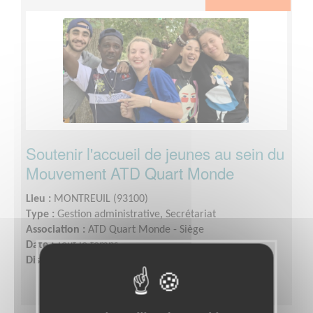
Soutenir l'accueil de jeunes au sein du
Mouvement ATD Quart Monde
Lieu :
MONTREUIL (93100)
Type :
Gestion administrative, Secrétariat
Association :
ATD Quart Monde - Siège
Date :
Tout le temps
Disponibilité demandée :
Une journée par semaine