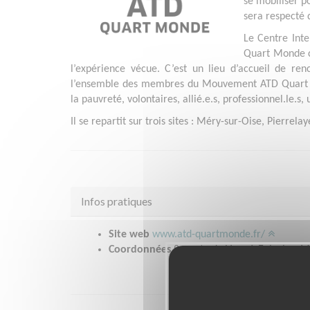
se mobiliser p
sera respecté d
Le Centre Inte
Quart Monde c
l’expérience vécue. C’est un lieu d’accueil de re
l’ensemble des membres du Mouvement ATD Quart M
la pauvreté, volontaires, allié.e.s, professionnel.le.s, u
Il se repartit sur trois sites : Méry-sur-Oise, Pierrela
Infos pratiques
Site web
www.atd-quartmonde.fr/
Coordonnées
8, route de Vaux à Epluches 