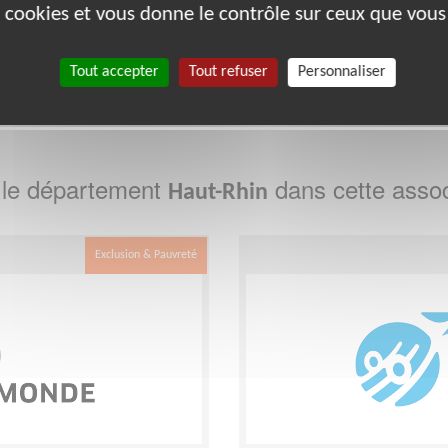
bénévoles par département :
es cookies et vous donne le contrôle sur ceux que vous
Tout accepter
Tout refuser
Personnaliser
68
69
75
93
 le département
dans cette assoc
Haut-Rhin
Exclusion & Pauvreté