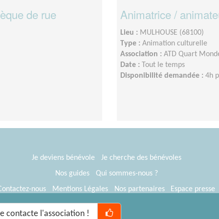
hèque de rue
Animatrice / animate
Lieu :
MULHOUSE (68100)
Type :
Animation culturelle
Association :
ATD Quart Mond
Date :
Tout le temps
Disponibilité demandée :
4h 
Je deviens bénévole
Je cherche des bénévoles
Nos guides
Qui sommes-nous ?
Contactez-nous
Mentions Légales
Nos partenaires
Espace presse
® Tous Bénévoles 2012-2026
Webkast
Je contacte l'association !