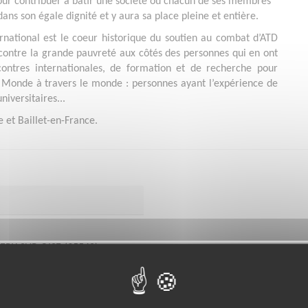
our contribuer à bâtir une société où chacun de ses membres
ans son égale dignité et y aura sa place pleine et entière.
rnational est le coeur historique du soutien au combat d’ATD
ontre la grande pauvreté aux côtés des personnes qui en ont
ncontres internationales, de formation et de recherche pour
onde à travers le monde : personnes ayant l’expérience de
niversitaires...
ye et Baillet-en-France.
MERY SUR OISE (95540)