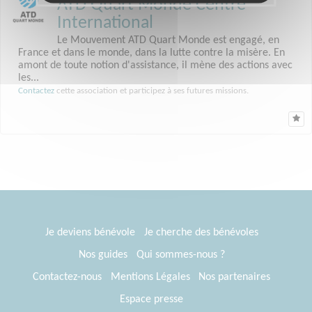
ATD Quart Monde Centre
International
Le Mouvement ATD Quart Monde est engagé, en
France et dans le monde, dans la lutte contre la misère. En
amont de toute notion d'assistance, il mène des actions avec
les...
Contactez
cette association et participez à ses futures missions.
Je deviens bénévole
Je cherche des bénévoles
Nos guides
Qui sommes-nous ?
Contactez-nous
Mentions Légales
Nos partenaires
Espace presse