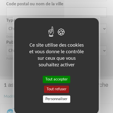
Code postal ou nom de la ville
Type d'activités
Domaine d'activité de l'association
Public
Ce site utilise des cookies
et vous donne le contrôle
sur ceux que vous
Public aidé par l'association
souhaitez activer
Rechercher
Nouvelle recherche
Tout accepter
association correspond à votre recherche
1
Tout refuser
Modifier ma recherche
Personnaliser
MERY SUR OISE (95)