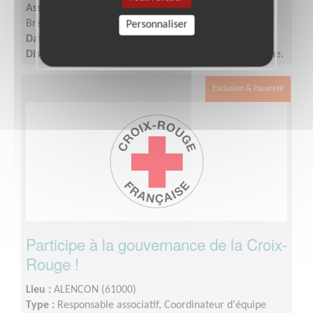
Association :
Croix-Rouge Française - Unité Locale de
Brest
Personnaliser
Date :
Tout le temps
Disponibilité demandée :
2 demi-journées par semaine.
Exclusion & Pauvreté
Participe à la gouvernance de la Croix-
Rouge !
Lieu :
ALENCON (61000)
Type :
Responsable associatif, Coordinateur d'équipe