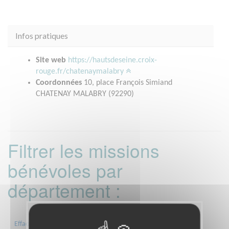
Infos pratiques
Site web
https://hautsdeseine.croix-
rouge.fr/chatenaymalabry
Coordonnées
10, place François Simiand
CHATENAY MALABRY (92290)
Filtrer les missions
bénévoles par
département :
01
06
13
15
20
21
Effacer