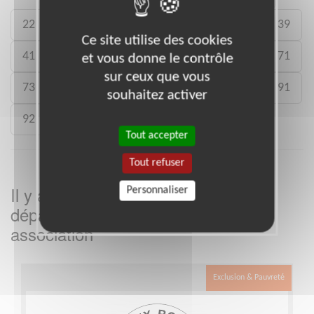
22
26
27
29
33
35
38
39
Ce site utilise des cookies
41
46
49
50
54
59
61
71
et vous donne le contrôle
sur ceux que vous
73
75
77
78
80
88
89
91
souhaitez activer
92
93
988
Tout accepter
Tout refuser
Il y a
missions bénévoles dans le
Personnaliser
2
département
dans cette
Drôme
association
Exclusion & Pauvreté