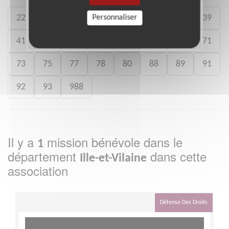
Personnaliser
22
26
27
29
33
35
38
39
41
46
49
50
54
59
61
71
73
75
77
78
80
88
89
91
92
93
988
Il y a
mission bénévole dans le
1
département
dans cette
Ille-et-Vilaine
association
Défense Des Droits