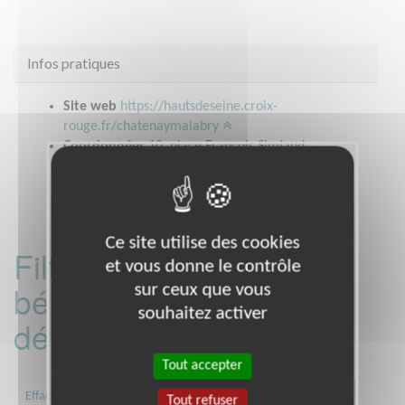
Infos pratiques
Site web
https://hautsdeseine.croix-
rouge.fr/chatenaymalabry
Coordonnées
10, place François Simiand
CHATENAY MALABRY (92290)
Ce site utilise des cookies
Filtrer les missions
et vous donne le contrôle
bénévoles par
sur ceux que vous
souhaitez activer
département :
Tout accepter
01
06
13
15
20
21
Effacer
Tout refuser