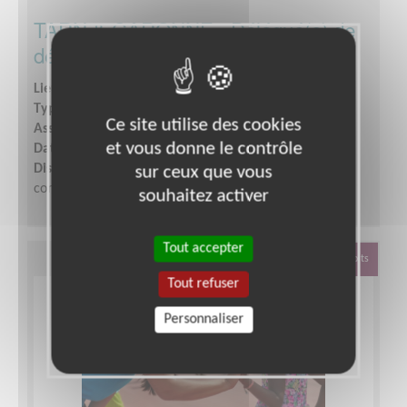
TARN & GARONNE - Délégué(e) de
délégation territoriale UNICEF
Lieu :
MONTAUBAN (82000)
Type :
Responsable associatif, Coordinateur d'équipe
Ce site utilise des cookies
Association :
UNICEF Comité Midi-Pyrénées
et vous donne le contrôle
Date :
Tout le temps
Disponibilité demandée :
Disponible de manière
sur ceux que vous
constante et régulière.
souhaitez activer
Tout accepter
Défense Des Droits
Tout refuser
Personnaliser