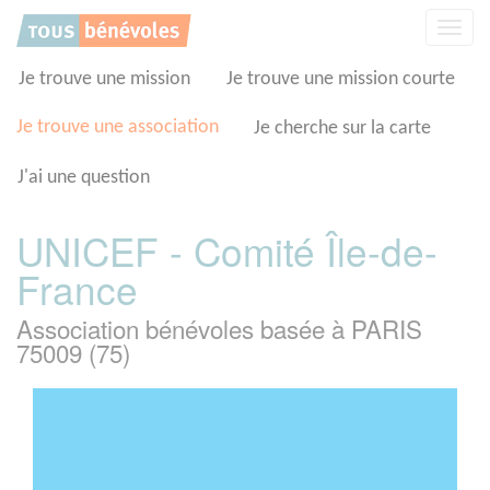
Panneau de gestion des cookies
Affic
la
navig
Je trouve une mission
Je trouve une mission courte
Je trouve une association
Je cherche sur la carte
J'ai une question
UNICEF - Comité Île-de-
France
Association bénévoles basée à PARIS
75009 (75)