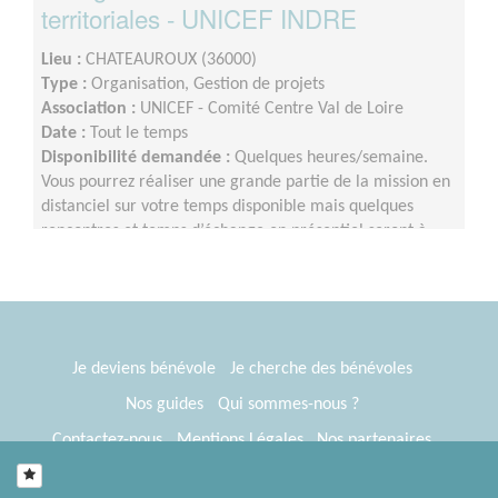
territoriales - UNICEF INDRE
Lieu :
CHATEAUROUX (36000)
Type :
Organisation, Gestion de projets
Association :
UNICEF - Comité Centre Val de Loire
Date :
Tout le temps
Disponibilité demandée :
Quelques heures/semaine.
Vous pourrez réaliser une grande partie de la mission en
distanciel sur votre temps disponible mais quelques
rencontres et temps d’échange en présentiel seront à
privilégier au cours de l’année.
Je deviens bénévole
Je cherche des bénévoles
Nos guides
Qui sommes-nous ?
Contactez-nous
Mentions Légales
Nos partenaires
Espace presse