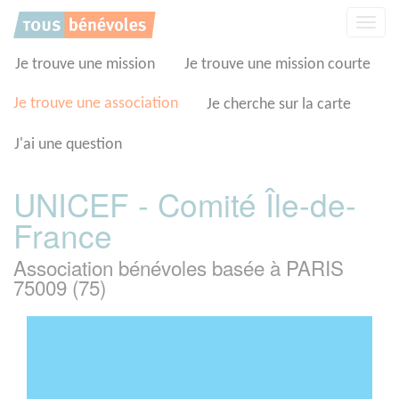
Panneau de gestion des cookies
Affic
la
navig
Je trouve une mission
Je trouve une mission courte
Je trouve une association
Je cherche sur la carte
J'ai une question
UNICEF - Comité Île-de-
France
Association bénévoles basée à PARIS
75009 (75)