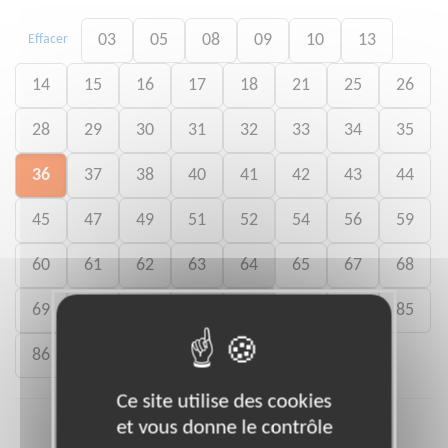
03
05
08
09
10
13
Effacer
14
15
16
17
18
21
25
26
28
29
30
31
32
33
34
35
36
37
38
40
41
42
43
44
45
47
49
51
52
54
56
59
60
61
62
63
64
65
67
68
69
73
74
79
80
82
84
85
86
93
973
Ce site utilise des cookies
et vous donne le contrôle