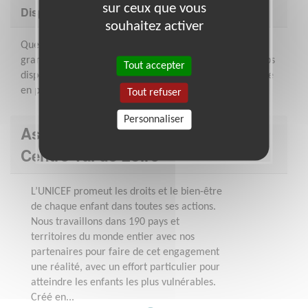
sur ceux que vous
Disponibilité demandée
souhaitez activer
Quelques heures/semaine. Vous pourrez réaliser une
grande partie de la mission en distanciel sur votre temps
Tout accepter
disponible mais quelques rencontres et temps d’échange
en présentiel seront à privilégier au cours de l’année.
Tout refuser
Personnaliser
Association : UNICEF - Comité
Centre Val de Loire
L’UNICEF promeut les droits et le bien-être
de chaque enfant dans toutes ses actions.
Nous travaillons dans 190 pays et
territoires du monde entier avec nos
partenaires pour faire de cet engagement
une réalité, avec un effort particulier pour
atteindre les enfants les plus vulnérables.
Créé en...