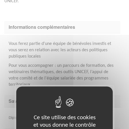
UNICEF.
Informations complémentaires
Vous ferez partie d'une équipe de bénévoles investis et
vous serez en relation avec les acteurs des politiques
publiques locales
Pour vous accompagner : un parcours de formation, des
webinaires thématiques, des outils UNICEF, l’appui de
votre comité et de l'équipe salariée des programmes
territoriaux
Savoir être & compétences
Ce site utilise des cookies
Diplomatie, sens de l’écoute et force de proposition
et vous donne le contrôle