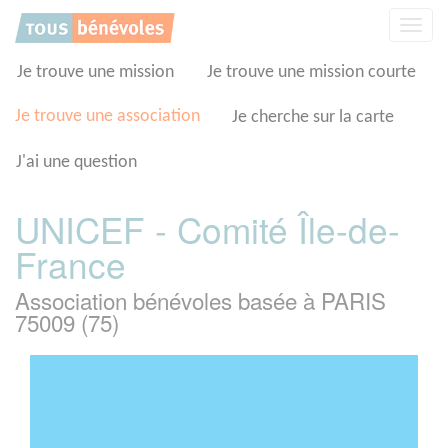
Panneau de gestion des cookies
Affic
la
navig
Je trouve une mission
Je trouve une mission courte
Je trouve une association
Je cherche sur la carte
J'ai une question
UNICEF - Comité Île-de-
France
Association bénévoles basée à PARIS
75009 (75)