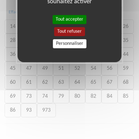
souhaitez activer
03
05
08
09
10
13
Effacer
Tout accepter
14
15
16
17
18
21
25
26
Tout refuser
28
29
30
31
32
33
34
35
Personnaliser
36
37
38
40
41
42
43
44
45
47
49
51
52
54
56
59
60
61
62
63
64
65
67
68
69
73
74
79
80
82
84
85
86
93
973