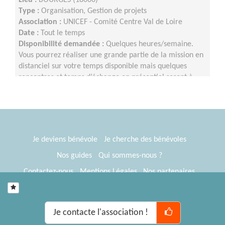
Type :
Organisation, Gestion de projets
Association :
UNICEF - Comité Centre Val de Loire
Date :
Tout le temps
Disponibilité demandée :
Quelques heures/semaine.
Vous pourrez réaliser une grande partie de la mission en
distanciel sur votre temps disponible mais quelques
rencontres et temps d’échange en présentiel seront à
privilégier au cours de l’année.
Je deviens bénévole
Je cherche des bénévoles
Nos guides
Qui sommes-nous ?
Contactez-nous
Mentions Légales
Nos partenaires
Espace presse
® Tous Bénévoles 2012-2026
Webkast
Je contacte l'association !