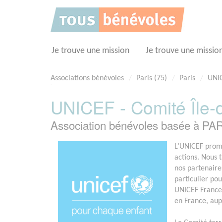
Panneau de gestion des cookies
Je trouve une mission
Je trouve une missio
Associations bénévoles
Paris (75)
Paris
UNIC
UNICEF - Comité Île-
Association bénévoles basée à PAR
L’UNICEF prome
actions. Nous 
nos partenaire
particulier pou
UNICEF France 
en France, aup