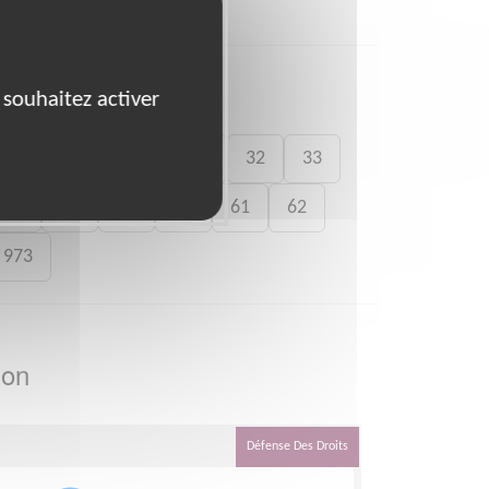
 souhaitez activer
28
29
30
31
32
33
54
56
59
60
61
62
973
ion
Défense Des Droits