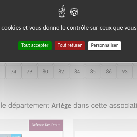
bénévoles par département :
es cookies et vous donne le contrôle sur ceux que vous
13
14
15
16
17
18
21
25
26
Tout accepter
Tout refuser
Personnaliser
1
42
43
44
45
47
49
51
52
3
74
79
80
82
84
85
86
93
 le département
dans cette associat
Ariège
Défense Des Droits