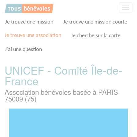
Panneau de gestion des cookies
Affic
la
navig
Je trouve une mission
Je trouve une mission courte
Je trouve une association
Je cherche sur la carte
J'ai une question
UNICEF - Comité Île-de-
France
Association bénévoles basée à PARIS
75009 (75)