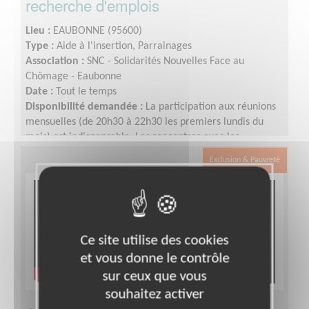
recherche d'emplois
Lieu :
EAUBONNE (95600)
Type :
Aide à l'insertion, Parrainages
Association :
SNC - Solidarités Nouvelles Face au
Chômage - Eaubonne
Date :
Tout le temps
Disponibilité demandée :
La participation aux réunions
mensuelles (de 20h30 à 22h30 les premiers lundis du
mois) est indispensable. Les rencontres avec les
personnes accompagnées sont programmées par le
Exclusion & Pauvreté
"trinôme" (la personne accompagnée et ses deux
accompagnateurs bénévoles). En moyenne, il faut
compter 1heure toutes les 3 semaines, mais cela peut
varier selon les besoins
Ce site utilise des cookies
et vous donne le contrôle
sur ceux que vous
souhaitez activer