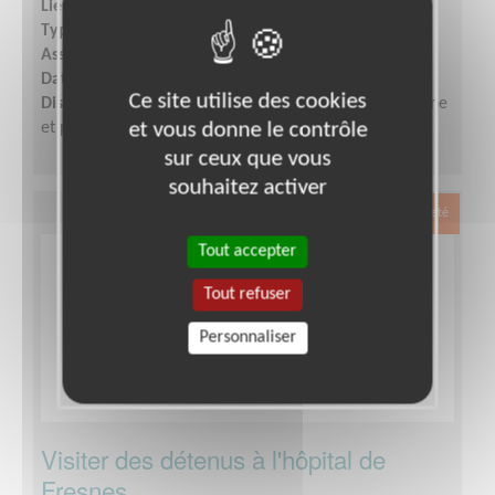
Lieu :
ARIEGE (09)
Type :
Visite à domicile
Association :
Petits Frères des Pauvres d'Occitanie
Date :
Tout le temps
Ce site utilise des cookies
Disponibilité demandée :
Quelques heures par semaine
et vous donne le contrôle
et participation aux réunions d'équipe.
sur ceux que vous
souhaitez activer
Exclusion & Pauvreté
Tout accepter
Tout refuser
Personnaliser
Visiter des détenus à l'hôpital de
Fresnes