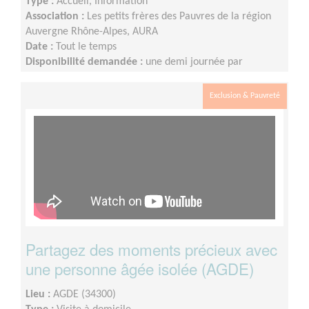
Type :
Accueil, Information
Association :
Les petits frères des Pauvres de la région
Auvergne Rhône-Alpes, AURA
Date :
Tout le temps
Disponibilité demandée :
une demi journée par
quinzaine
Exclusion & Pauvreté
Partagez des moments précieux avec
une personne âgée isolée (AGDE)
Lieu :
AGDE (34300)