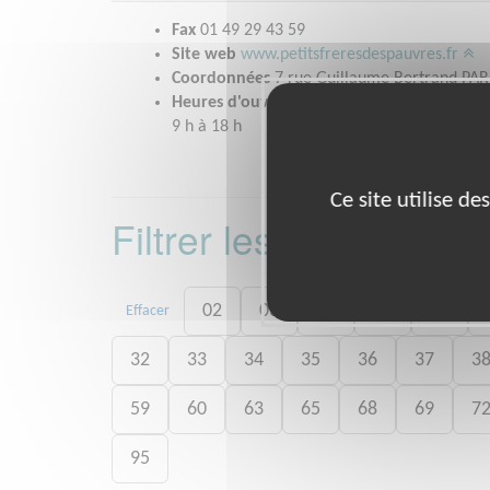
Fax
01 49 29 43 59
Site web
www.petitsfreresdespauvres.fr
Coordonnées
7 rue Guillaume Bertrand PAR
Heures d'ouverture
9 h à 18 h
Ce site utilise d
Filtrer les missions 
02
03
06
07
09
Effacer
32
33
34
35
36
37
3
59
60
63
65
68
69
7
95