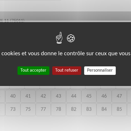
IS 11 (75011)
es cookies et vous donne le contrôle sur ceux que vous
bénévoles par département :
Tout accepter
Tout refuser
Personnaliser
11
12
13
14
15
18
19
22
23
8
40
41
42
43
44
45
46
47
2
73
75
77
78
82
83
84
85