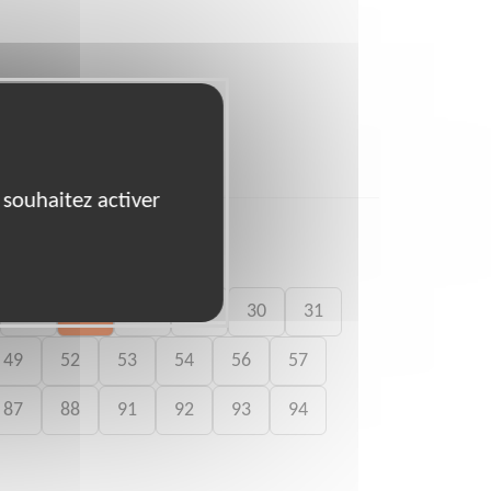
 souhaitez activer
26
27
28
29
30
31
49
52
53
54
56
57
87
88
91
92
93
94