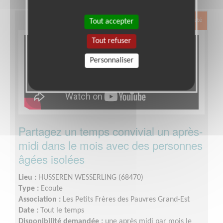
Tout accepter
Exclusion & Pauvreté
Tout refuser
Personnaliser
Partagez un temps convivial un après-
midi dans le mois avec des personnes
âgées isolées
Lieu :
HUSSEREN WESSERLING (68470)
Type :
Ecoute
Association :
Les Petits Frères des Pauvres Grand-Est
Date :
Tout le temps
Disponibilité demandée :
une après midi par mois le