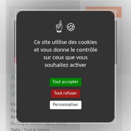
Exclusion & Pauvreté
Ce site utilise des cookies
et vous donne le contrôle
sur ceux que vous
souhaitez activer
Accompagnement relationnel de
Tout accepter
personnes âgées par des visites à
domicile, Valvigneres
Tout refuser
Lieu :
VALVIGNERES (07400)
Personnaliser
Type :
Visite à domicile
Association :
Les petits frères des Pauvres de la région
Auvergne Rhône-Alpes, AURA
Date :
Tout le temps