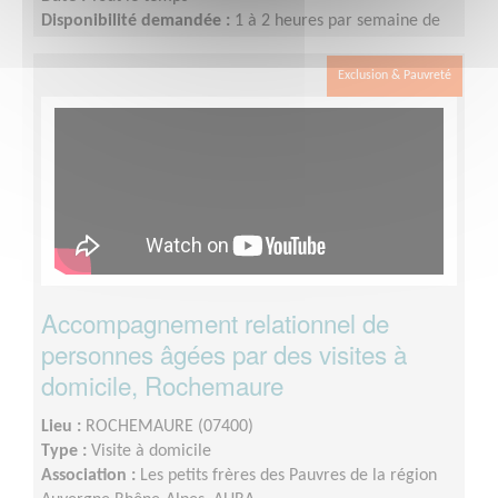
Disponibilité demandée :
1 à 2 heures par semaine de
façon régulière ou tous les 15 jours, éventuellement le
week-end.
Exclusion & Pauvreté
Accompagnement relationnel de
personnes âgées par des visites à
domicile, Rochemaure
Lieu :
ROCHEMAURE (07400)
Type :
Visite à domicile
Association :
Les petits frères des Pauvres de la région