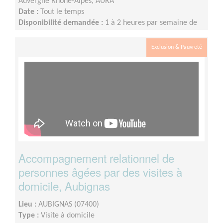
Auvergne Rhône-Alpes, AURA
Date :
Tout le temps
Disponibilité demandée :
1 à 2 heures par semaine de
façon régulière ou tous les 15 jours, éventuellement le
week-end.
Exclusion & Pauvreté
Accompagnement relationnel de
personnes âgées par des visites à
domicile, Aubignas
Lieu :
AUBIGNAS (07400)
Type :
Visite à domicile