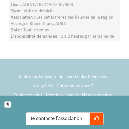
Lieu :
ALBA LA ROMAINE (07400)
Type :
Visite à domicile
Association :
Les petits frères des Pauvres de la région
Auvergne Rhône-Alpes, AURA
Date :
Tout le temps
Disponibilité demandée :
1 à 2 heures par semaine de
façon régulière ou tous les 15 jours, éventuellement le
week-end.
Je deviens bénévole
Je cherche des bénévoles
Nos guides
Qui sommes-nous ?
Contactez-nous
Mentions Légales
Nos partenaires
Espace presse
® Tous Bénévoles 2012-2026
Webkast
Je contacte l'association !