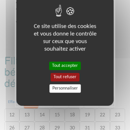
Site web
www.petitsfreresdespauvres.fr
Coordonnées
7 rue Guillaume Bertrand PARIS 11
(75011)
Heures d'ouverture
Ce site utilise des cookies
9 h à 18 h
et vous donne le contrôle
sur ceux que vous
souhaitez activer
Filtrer les missions
Tout accepter
bénévoles par
Tout refuser
département :
Personnaliser
02
03
06
07
09
11
Effacer
12
13
14
15
18
19
22
23
26
27
28
29
30
31
32
33