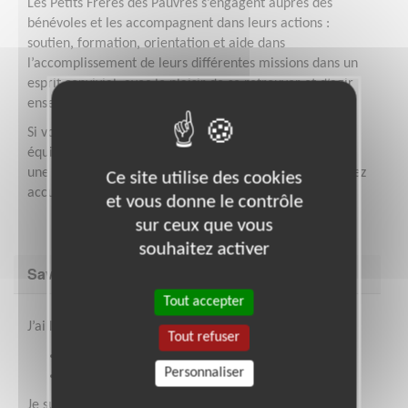
Les Petits Frères des Pauvres s’engagent auprès des
bénévoles et les accompagnent dans leurs actions :
soutien, formation, orientation et aide dans
l’accomplissement de leurs différentes missions dans un
esprit convivial, avec le plaisir de se retrouver et d’agir
ensemble.
Si vous souhaitez vous engager bénévolement dans une
équipe des Petits Frères des Pauvres et prendre part à
une vie d’équipe associative, contactez-nous, vous y serez
Ce site utilise des cookies
accueillis chaleureusement !
et vous donne le contrôle
sur ceux que vous
souhaitez activer
Savoir être & compétences
Tout accepter
J’ai le goût pour :
Tout refuser
L’échange.
Personnaliser
Le partage de l’engagement.
Je suis :