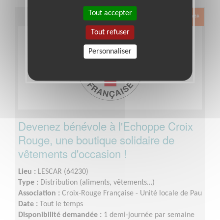
Tout accepter
Exclusion & Pauvreté
Tout refuser
Personnaliser
Devenez bénévole à l'Echoppe Croix
Rouge, une boutique solidaire de
vêtements d'occasion !
Lieu :
LESCAR (64230)
Type :
Distribution (aliments, vêtements…)
Association :
Croix-Rouge Française - Unité locale de Pau
Date :
Tout le temps
Disponibilité demandée :
1 demi-journée par semaine