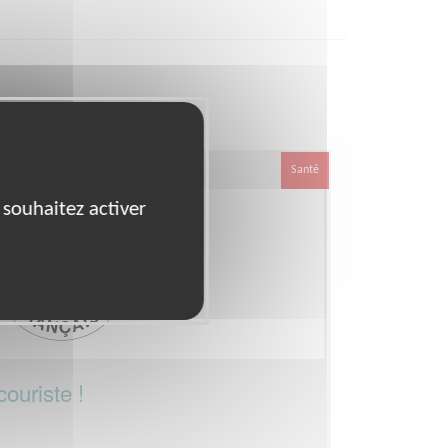
n
Santé
 souhaitez activer
ouriste !