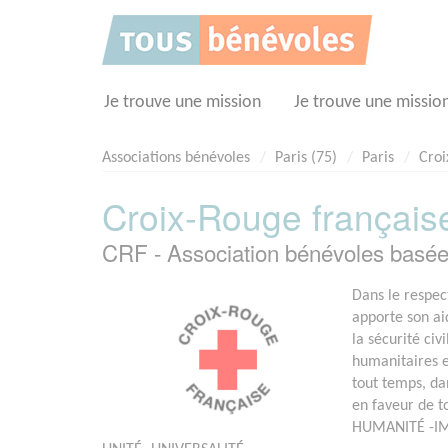
Panneau de gestion des cookies
Je trouve une mission
Je trouve une missio
Associations bénévoles
Paris (75)
Paris
Croi
Croix-Rouge française
CRF - Association bénévoles basé
Dans le respect
apporte son ai
la sécurité civ
humanitaires et
tout temps, da
en faveur de to
HUMANITÉ -IM