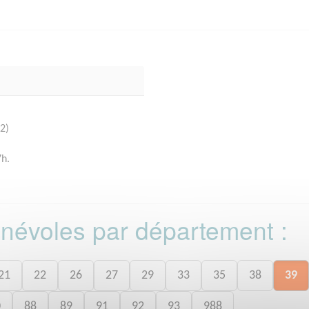
2)
7h.
bénévoles par département :
21
22
26
27
29
33
35
38
39
0
88
89
91
92
93
988