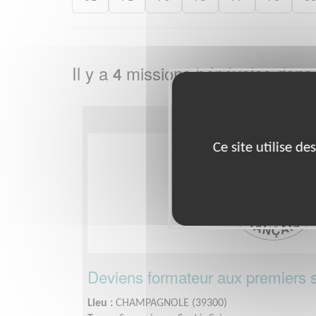
Il y a
missions bénévoles dans
4
Ce site utilise d
Deviens formateur aux premiers s
Lieu :
CHAMPAGNOLE (39300)