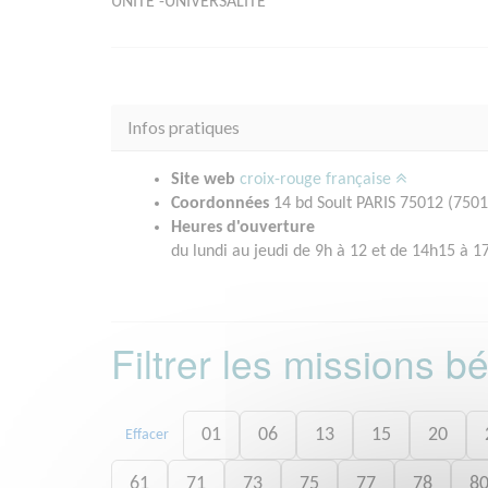
UNITÉ -UNIVERSALITÉ
Infos pratiques
Site web
croix-rouge française
Coordonnées
14 bd Soult PARIS 75012 (7501
Heures d'ouverture
du lundi au jeudi de 9h à 12 et de 14h15 à 1
Filtrer les missions 
01
06
13
15
20
Effacer
61
71
73
75
77
78
8