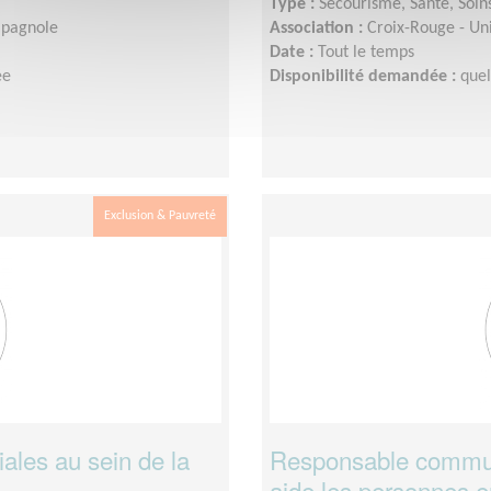
Type :
Secourisme, Santé, Soin
mpagnole
Association :
Croix-Rouge - Un
Date :
Tout le temps
ée
Disponibilité demandée :
quel
Exclusion & Pauvreté
ales au sein de la
Responsable communi
aide les personnes en