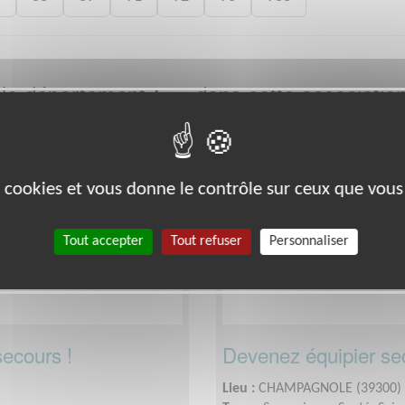
 le département
dans cette associatio
Jura
Éducation & Formation
es cookies et vous donne le contrôle sur ceux que vous
Tout accepter
Tout refuser
Personnaliser
ecours !
Devenez équipier sec
Lieu :
CHAMPAGNOLE (39300)