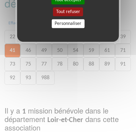
département :
Tout refuser
01
06
13
15
20
21
Effacer
Personnaliser
22
26
27
29
33
35
38
39
41
46
49
50
54
59
61
71
73
75
77
78
80
88
89
91
92
93
988
Il y a
mission bénévole dans le
1
département
dans cette
Loir-et-Cher
association