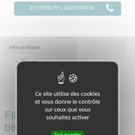
JE CONTACTE L'ASSOCIATION
Infos pratiques
Site web
croix-rouge française
Coordonnées
14 bd Soult PARIS 75012 (75012)
Heures d'ouverture
du lundi au jeudi de 9h à 12 et de 14h15 à 17h.
Ce site utilise des cookies
et vous donne le contrôle
sur ceux que vous
Filtrer les missions
souhaitez activer
bénévoles par
Tout accepter