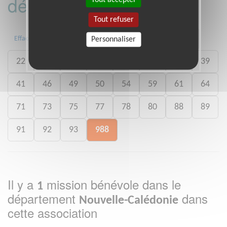
département :
Tout refuser
01
06
13
15
20
21
Effacer
Personnaliser
22
26
27
29
33
35
38
39
41
46
49
50
54
59
61
64
71
73
75
77
78
80
88
89
91
92
93
988
Il y a
mission bénévole dans le
1
département
dans
Nouvelle-Calédonie
cette association