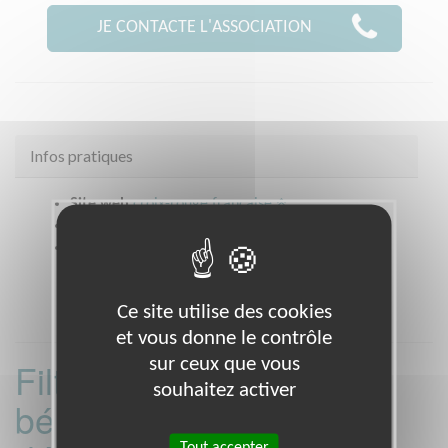
JE CONTACTE L'ASSOCIATION
Infos pratiques
Site web
croix-rouge française
Coordonnées
14 bd Soult PARIS 75012 (75012)
Heures d'ouverture
du lundi au jeudi de 9h à 12 et de 14h15 à 17h.
Ce site utilise des cookies
et vous donne le contrôle
sur ceux que vous
Filtrer les missions
souhaitez activer
bénévoles par
Tout accepter