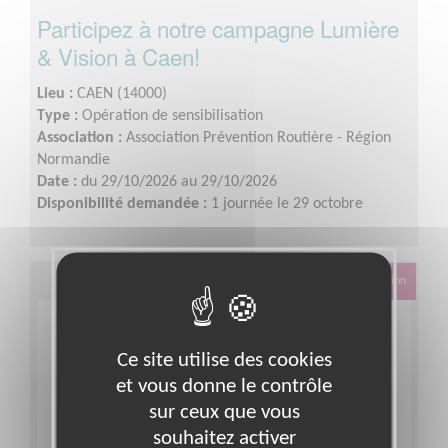
Participez à notre campagne Lumière
& Vision à Caen!
Lieu :
CAEN (14000)
Type :
Opération de sensibilisation
Association :
Association Prévention Routière - Région
Normandie
Date :
du 29/10/2026 au 29/10/2026
Disponibilité demandée :
1 journée le 29 octobre
Éducation & Formation
Ce site utilise des cookies
et vous donne le contrôle
sur ceux que vous
souhaitez activer