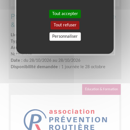
Participez à notre campagne Lumière
Tout accepter
& Vision à Val de Reuil!
Tout refuser
Lieu :
VAL DE REUIL (27100)
Personnaliser
Type :
Opération de sensibilisation
Association :
Association Prévention Routière - Région
Normandie
Date :
du 28/10/2026 au 28/10/2026
Disponibilité demandée :
1 journée le 28 octobre
Éducation & Formation