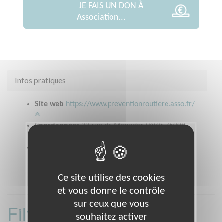
JE FAIS UN DON À
Association...
Infos pratiques
Site web
https://www.preventionroutiere.asso.fr/
Coordonnées
33 rue de Mogador PARIS 75009
(75009)
Heures d'ouverture
9 h 00 à 18 h 00
Ce site utilise des cookies
et vous donne le contrôle
sur ceux que vous
Filtrer les missions
souhaitez activer