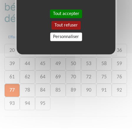
bénévoles par
département :
Tout accepter
Tout refuser
Personnaliser
Toute la France
04
13
14
Effacer
20
21
22
25
27
28
35
36
39
44
45
49
50
53
58
59
61
62
64
69
70
72
75
76
77
78
84
85
89
90
91
92
93
94
95