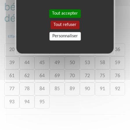
bénévoles par
département :
Tout accepter
Tout refuser
Personnaliser
Toute la France
04
13
14
Effacer
20
21
22
25
27
28
35
36
39
44
45
49
50
53
58
59
61
62
64
69
70
72
75
76
77
78
84
85
89
90
91
92
93
94
95