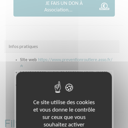
JE FAIS UN DON À
Association...
Infos pratiques
Site web
https://www.preventionroutiere.asso.fr/
Coordonnées
33 rue de Mogador PARIS 75009
(75009)
Heures d'ouverture
9 h 00 à 18 h 00
Ce site utilise des cookies
et vous donne le contrôle
sur ceux que vous
Filtrer les missions
souhaitez activer