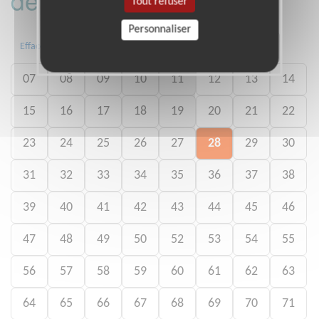
Tout refuser
Personnaliser
01
02
03
04
05
06
Effacer
07
08
09
10
11
12
13
14
15
16
17
18
19
20
21
22
23
24
25
26
27
28
29
30
31
32
33
34
35
36
37
38
39
40
41
42
43
44
45
46
47
48
49
50
52
53
54
55
56
57
58
59
60
61
62
63
64
65
66
67
68
69
70
71