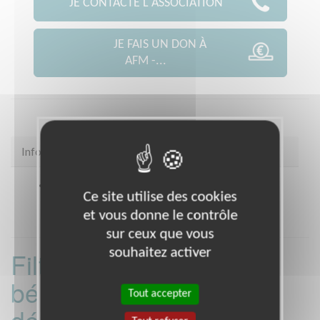
JE CONTACTE L'ASSOCIATION
JE FAIS UN DON À
AFM -...
Infos pratiques
Coordonnées
VITRY EN CHAROLLAIS (71600)
Ce site utilise des cookies
et vous donne le contrôle
sur ceux que vous
souhaitez activer
Filtrer les missions
bénévoles par
Tout accepter
département :