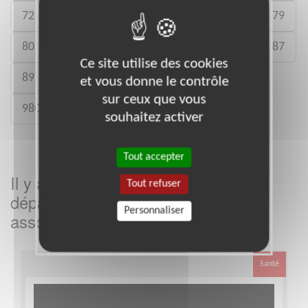
72
73
74
75
76
77
78
79
80
81
82
83
84
85
86
87
Ce site utilise des cookies
89
90
91
92
93
94
95
et vous donne le contrôle
sur ceux que vous
980
souhaitez activer
Tout accepter
Il y a
missions bénévoles dans le
5
Tout refuser
département
dans cette
Loire
Personnaliser
association
Santé