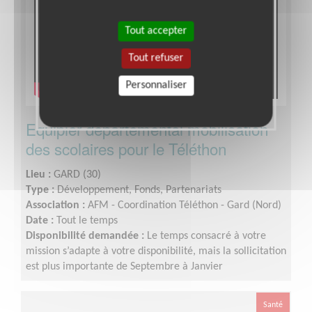
Tout accepter
Tout refuser
Personnaliser
Equipier départemental mobilisation
des scolaires pour le Téléthon
Lieu :
GARD (30)
Type :
Développement, Fonds, Partenariats
Association :
AFM - Coordination Téléthon - Gard (Nord)
Date :
Tout le temps
Disponibilité demandée :
Le temps consacré à votre
mission s’adapte à votre disponibilité, mais la sollicitation
est plus importante de Septembre à Janvier
Santé