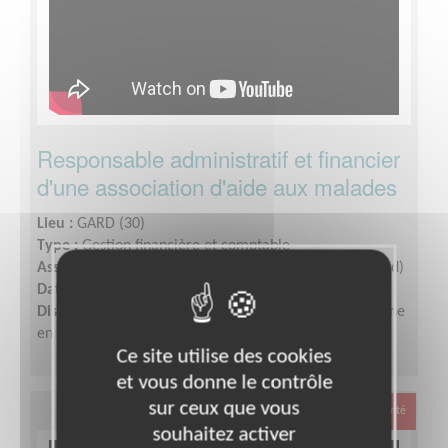
Responsable administratif et financier
d'une association d'aide aux malades
Lieu :
GARD (30)
Type :
Gestion financière et comptable
Association :
AFM - Coordination Téléthon - Gard (Nord)
Date :
Tout le temps
Disponibilité demandée :
Quelques heures par semaine
en fonction de vos disponibilités
Ce site utilise des cookies
et vous donne le contrôle
sur ceux que vous
Santé
souhaitez activer