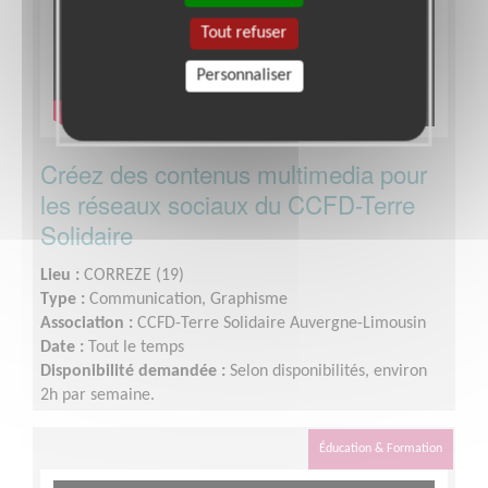
Tout refuser
Personnaliser
Créez des contenus multimedia pour
les réseaux sociaux du CCFD-Terre
Solidaire
Lieu :
CORREZE (19)
Type :
Communication, Graphisme
Association :
CCFD-Terre Solidaire Auvergne-Limousin
Date :
Tout le temps
Disponibilité demandée :
Selon disponibilités, environ
2h par semaine.
Éducation & Formation