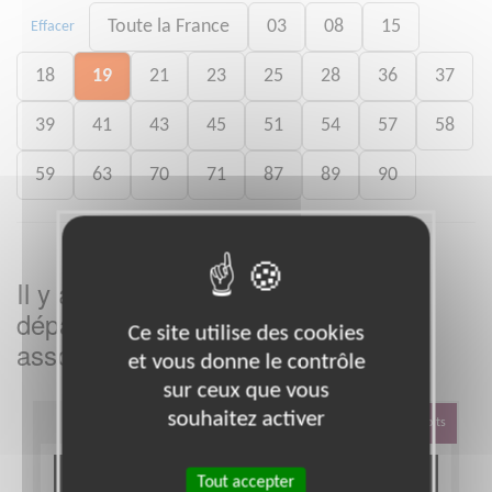
Toute la France
03
08
15
Effacer
18
19
21
23
25
28
36
37
39
41
43
45
51
54
57
58
59
63
70
71
87
89
90
Il y a
missions bénévoles dans le
4
département
dans cette
Corrèze
Ce site utilise des cookies
association
et vous donne le contrôle
sur ceux que vous
souhaitez activer
Défense Des Droits
Tout accepter