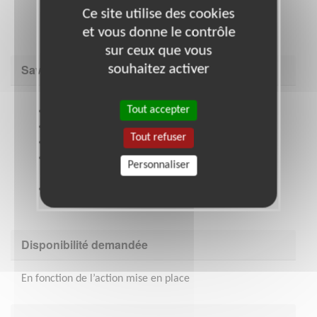
Ce site utilise des cookies
solidarité internationale avec les outils du CCFD-
Terre Solidaire seront proposées.
et vous donne le contrôle
sur ceux que vous
Savoir être & compétences
souhaitez activer
Tout accepter
Goût pour le relationnel et la coordination
Goût pour la transmission et l’échange
Tout refuser
S'intéresser à la solidarité internationale
Connaître les valeurs (et orientations) du CCFD-
Personnaliser
Terre Solidaire et y adhérer
Être à l'aise avec l’animation ou être prêt à se
former
Disponibilité demandée
En fonction de l’action mise en place