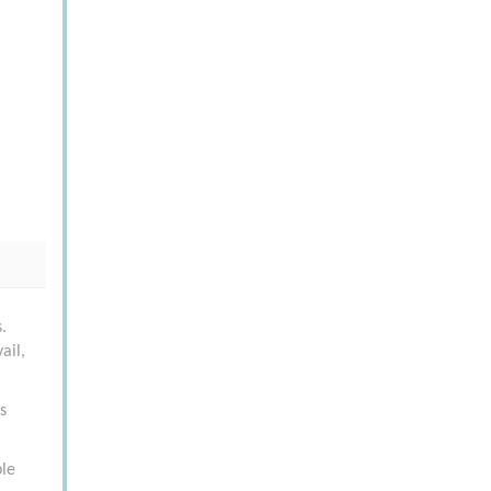
.
ail,
s
ble