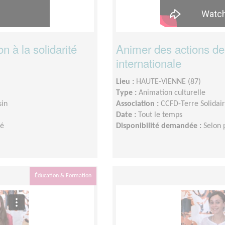
n à la solidarité
Animer des actions de s
internationale
Lieu :
HAUTE-VIENNE (87)
Type :
Animation culturelle
sin
Association :
CCFD-Terre Solidai
Date :
Tout le temps
té
Disponibilité demandée :
Selon p
Éducation & Formation