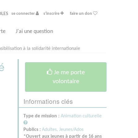
OLES
se connecter
s'inscrire
faire un don
rte
J'ai une question
ibilisation à la solidarité internationale
é
Je me porte
volontaire
Informations clés
Type de mission :
Animation culturelle
Publics :
Adultes,
Jeunes/Ados
*Ouvert aux jeunes à partir de 16 ans