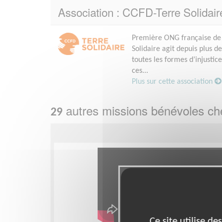
Association : CCFD-Terre Solidai
Première ONG française de 
Solidaire agit depuis plus d
toutes les formes d’injustice
ces...
Plus sur cette association
autres missions bénévoles c
29
Ce site utilise d