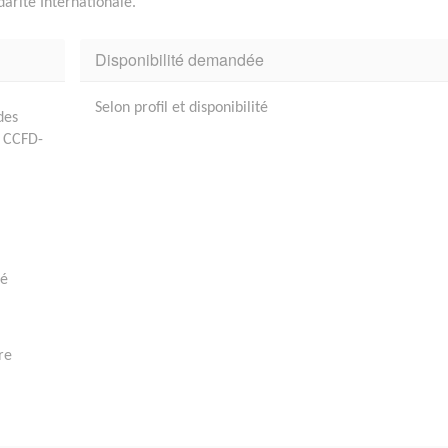
darité Internationale.
Disponibilité demandée
Selon profil et disponibilité
des
u CCFD-
té
re