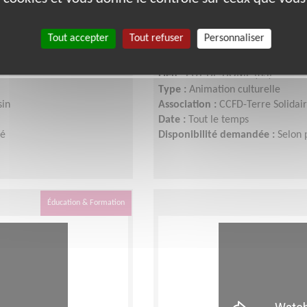
n à la solidarité
Animer des actions de s
Tout accepter
Tout refuser
Personnaliser
internationale
Lieu :
PUY-DE-DOME (63)
Type :
Animation culturelle
sin
Association :
CCFD-Terre Solidai
Date :
Tout le temps
té
Disponibilité demandée :
Selon p
Éducation & Formation