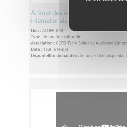
Animer des actions de sensibilisatio
internationale
Lieu :
ALLIER (03)
Type :
Animation culturelle
Association :
CCFD-Terre Solidaire Auvergne-Limou
Date :
Tout le temps
Disponibilité demandée :
Selon profil et disponibili