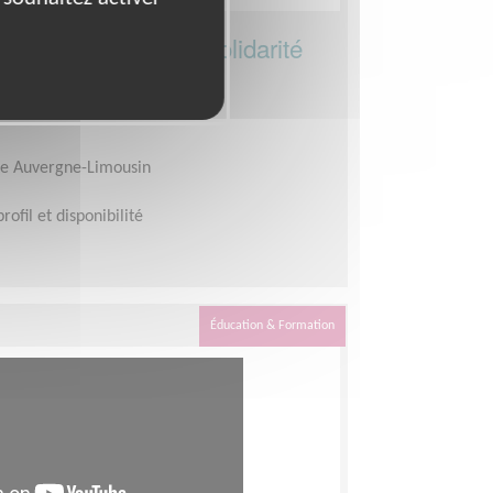
ensibilisation à la solidarité
re Auvergne-Limousin
rofil et disponibilité
Éducation & Formation