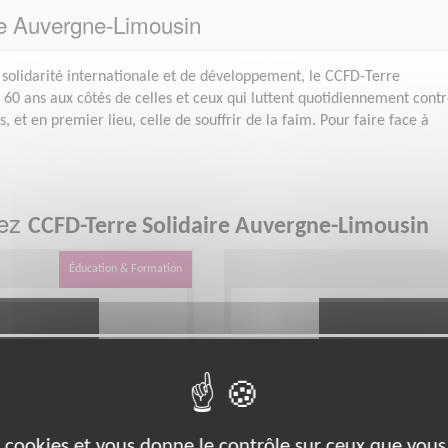
re Auvergne-Limousin
solidarité internationale et de développement, le CCFD-Terre
e 60 ans aux côtés de celles et ceux qui luttent quotidiennement cont
s, et en premier lieu, celle de souffrir de la faim. Pour faire face à
hez
CCFD-Terre Solidaire Auvergne-Limousin
Éducation & Formation
es cookies et vous donne le contrôle sur ceux que vous