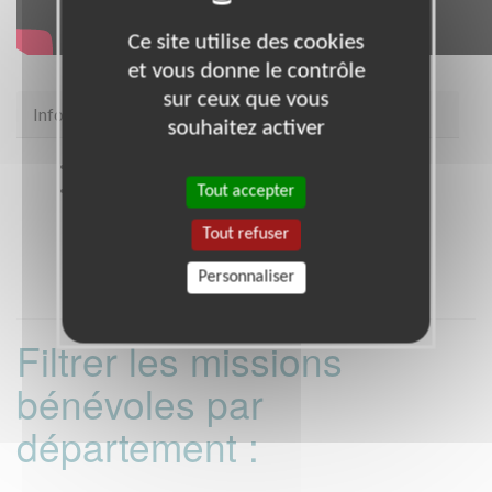
Ce site utilise des cookies
et vous donne le contrôle
sur ceux que vous
Infos pratiques
souhaitez activer
Site web
https://ccfd-terresolidaire.org
Coordonnées
Centre Diocésain Pastoral, 133
Tout accepter
avenue de la république CLERMONT FERRAND
Tout refuser
(63000)
Personnaliser
Filtrer les missions
bénévoles par
département :