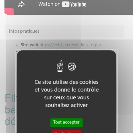
Infos pratiques
Site web
https://ccfd-terresolidaire.org
Coordonnées
Centre Diocésain Pastoral, 133
avenue de la république CLERMONT FERRAND
(63000)
Ce site utilise des cookies
et vous donne le contrôle
Filtrer les missions
sur ceux que vous
bénévoles par
souhaitez activer
département :
Tout accepter