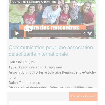
Communication pour une association
de solidarité internationale
Lieu :
INDRE (36)
Type :
Communication, Graphisme
Association :
CCFD Terre Solidaire Région Centre-Val-de-
loire
Date :
Tout le temps
Disponibilité demandée :
Selon vos disponibilités + des
réunions d’équipes ont lieu en semaine en soirée très
Exclusion & Pauvreté
ponctuellement