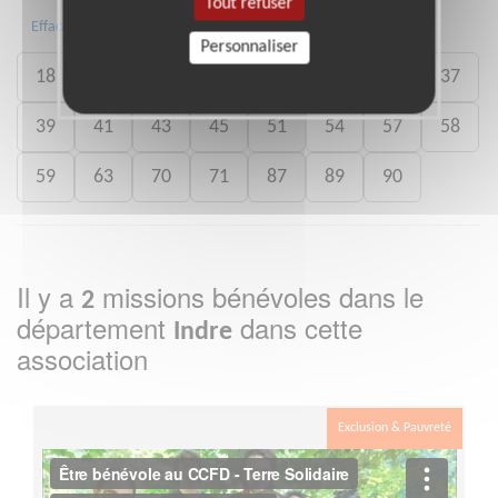
Tout refuser
Toute la France
03
08
15
Effacer
Personnaliser
18
19
21
23
25
28
36
37
39
41
43
45
51
54
57
58
59
63
70
71
87
89
90
Il y a
missions bénévoles dans le
2
département
dans cette
Indre
association
Exclusion & Pauvreté