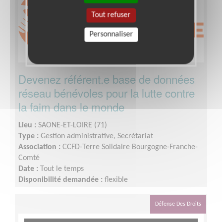
Tout refuser
Personnaliser
Devenez référent.e base de données
réseau bénévoles pour la lutte contre
la faim dans le monde
Lieu :
SAONE-ET-LOIRE (71)
Type :
Gestion administrative, Secrétariat
Association :
CCFD-Terre Solidaire Bourgogne-Franche-
Comté
Date :
Tout le temps
Disponibilité demandée :
flexible
Défense Des Droits