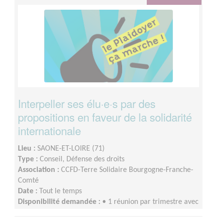
potentiel.le.s.Durée de la mission : souhaité minimum 6
mois, ou plus.
Interpeller ses élu·e·s par des
propositions en faveur de la solidarité
internationale
Lieu :
SAONE-ET-LOIRE (71)
Type :
Conseil, Défense des droits
Association :
CCFD-Terre Solidaire Bourgogne-Franche-
Comté
Date :
Tout le temps
Disponibilité demandée :
• 1 réunion par trimestre avec
l’équipe régionale BFC• 4 h par mois pour réaliser les