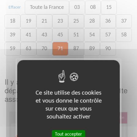
Toute la France
03
08
15
Effacer
18
19
21
23
25
28
36
37
39
41
43
45
51
54
57
58
59
63
70
71
87
89
90
Il y a
missions bénévoles dans le
4
département
dans cette
Saône-et-Loire
Ce site utilise des cookies
association
et vous donne le contrôle
sur ceux que vous
souhaitez activer
Éducation & Formation
Tout accepter