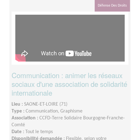
actions proposées• Temps pour se former sur les sujets
Défense Des Droits
qui vous intéressent (en autonomie ou grâce aux
webinaires et formations)
Communication : animer les réseaux
sociaux d'une association de solidarité
internationale
Lieu :
SAONE-ET-LOIRE (71)
Type :
Communication, Graphisme
Association :
CCFD-Terre Solidaire Bourgogne-Franche-
Comté
Date :
Tout le temps
Disponibilité demandée :
Flexible, selon votre